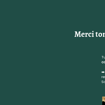
Merci ton
T
co
➡️
r
S