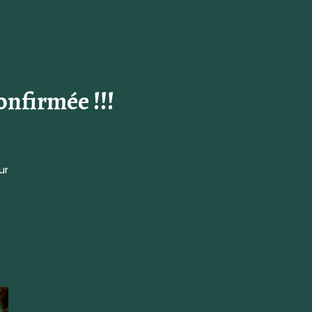
onfirmée !!!
ur