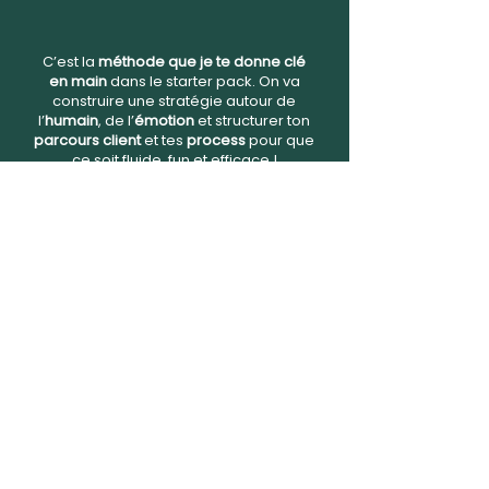
C’est la
méthode que je te donne clé
en main
dans le starter pack. On va
construire une stratégie autour de
l’
humain
, de l’
émotion
et structurer ton
parcours client
et tes
process
pour que
ce soit
fluide
,
fun
et
efficace
!
Et aujourd’hui si je suis
100% confiante sur
l’efficacité de cette approche c’est que
je la teste au quotidien depuis 3 ans et
avec des centaines d’entrepreneurs de
tous les secteurs
.
D’entrepreneurs débutants à
millionnaires. Avec des infopreneurs
comme des kiné, des photographes ou
des hôteliers. Plus qu’une stratégie c’est
une
philosophie entrepreneuriale
que je
partage avec toi à travers ces leçons.