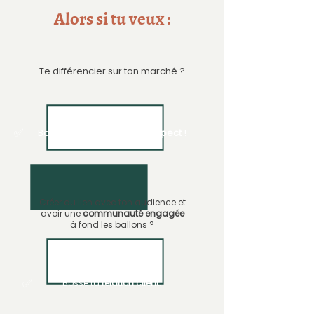
Alors si tu veux :
Te différencier sur ton marché ?
✅
Bosse ton
expérience prospect
!
Créer du lien avec ton audience et
avoir une
communauté engagée
à fond les ballons ?
✅
Bosse ta
relation client.