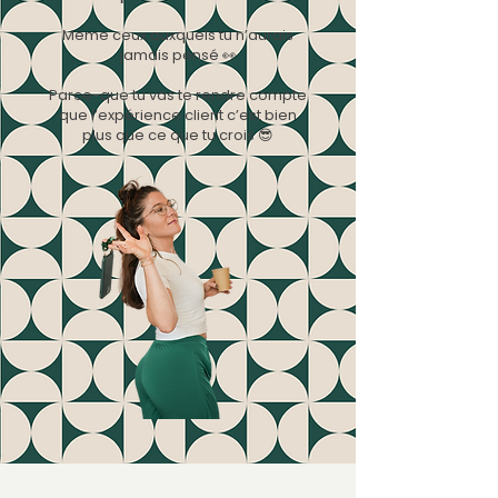
Même ceux auxquels tu n’aurais
jamais pensé 👀
Parce-que tu vas te rendre compte
que l’expérience client c’est bien
plus que ce que tu crois 😎