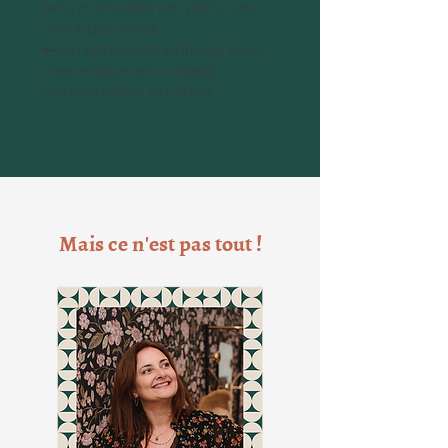
➖ Tu m'envoies ton parcours
client par email
➖ Je l'analyse et partage tous
mes retours et conseils
personnalisés en vidéo !
Mais ce n'est pas tout !