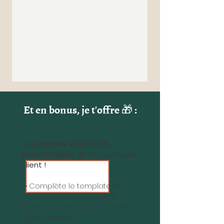
Et en bonus, je t'offre 🎁 :
Une
analyse vidéo 100%
personnalisée
de ton parcours
client !
➖ Complète le template de
parcours client au fur et à
mesure que tu avances dans
le programme