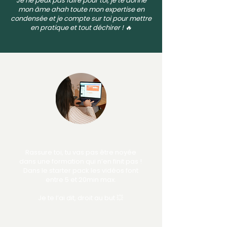
Je ne peux pas faire pour toi, je te donne
mon âme ahah toute mon expertise en
condensée et je compte sur toi pour mettre
en pratique et tout déchirer ! 🔥
Rassure toi, tu vas pas être noyée
dans une formation qui n’en finit pas !
Dans le starter pack les vidéos font
entre 5 et 20min max.
Je te l’ai dit, droit au but 💥