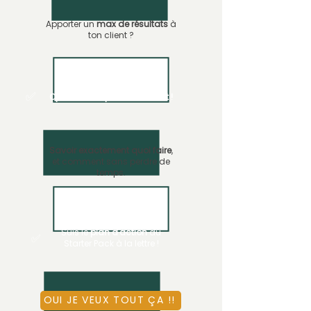
Apporter un
max de résultats
à
ton client ?
✅
Optimise ton parcours client !
Savoir exactement quoi faire
,
et comment sans perdre de
temps.
Suis le
plan d'action
du
✅
Starter Pack à la lettre !
OUI JE VEUX TOUT ÇA !!