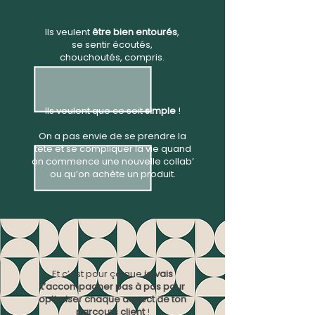
Ils veulent
être bien entourés
,
se sentir écoutés,
chouchoutés, compris.
Ils veulent que ce soit
simple
!
On a pas envie de se prendre la
tête et se compliquer la vie quand
on commence une nouvelle collab’
ou qu’on achète un produit.
Et c’est pour ça que
je vais
t’accompagner pas à pas pour
optimiser chaque aspect de ton
parcours client
!