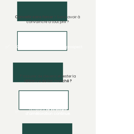
Convertir sans forcer
? Sans avoir à
convaincre à tout prix ?
✅
Créé une émotion
chez ton prospect.
T’assurer de devenir et rester la
référence de ton marché ?
Améliore
ta stratégie
✅
d’amélioration continue.