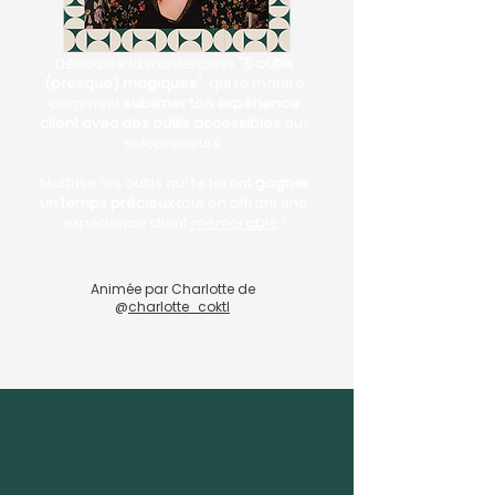
Découvre la masterclass "
5 outils
(presque) magiques
", qui te montre
comment
sublimer ton expérience
client avec des outils accessibles
aux
solopreneurs.
Maîtrise les outils qui te feront
gagner
un temps précieux
tout en offrant une
expérience client
mémorable
!
Animée par Charlotte de
@
charlotte_coktl